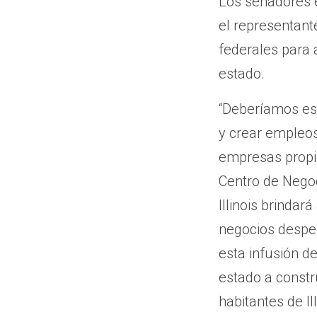
Los senadores 
el representant
federales para 
estado.
“Deberíamos est
y crear empleos
empresas propie
Centro de Negoc
Illinois brinda
negocios despe
esta infusión d
estado a constr
habitantes de Ill