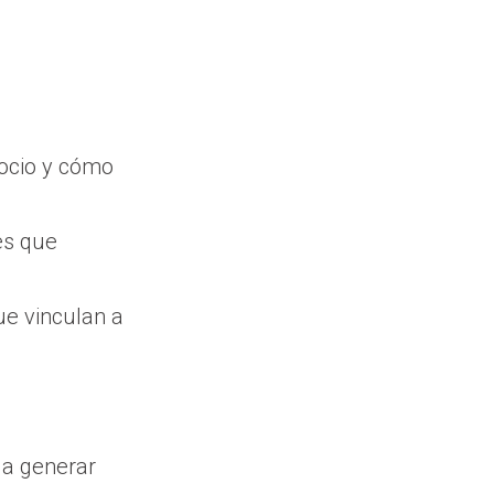
gocio y cómo
es que
e vinculan a
r a generar