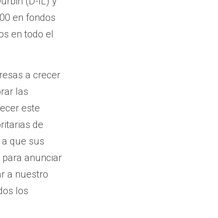
rbin (D-IL) y
000 en fondos
s en todo el
resas a crecer
rar las
lecer este
itarias de
r a que sus
 para anunciar
ar a nuestro
dos los