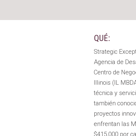
QUÉ:
Strategic Except
Agencia de Desa
Centro de Negoc
Illinois (IL MB
técnica y servi
también conoci
proyectos inno
enfrentan las 
$415,000 por c