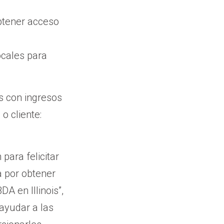
btener acceso
cales para
s con ingresos
o cliente:
para felicitar
a por obtener
A en Illinois”,
 ayudar a las