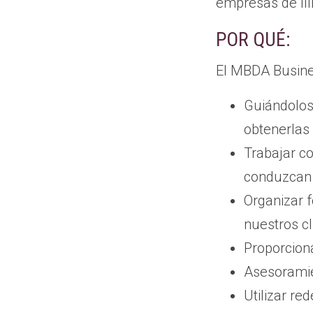
empresas de Illi
POR QUÉ:
El MBDA Busines
Guiándolos 
obtenerlas
Trabajar c
conduzcan 
Organizar 
nuestros cl
Proporcion
Asesoramie
Utilizar re