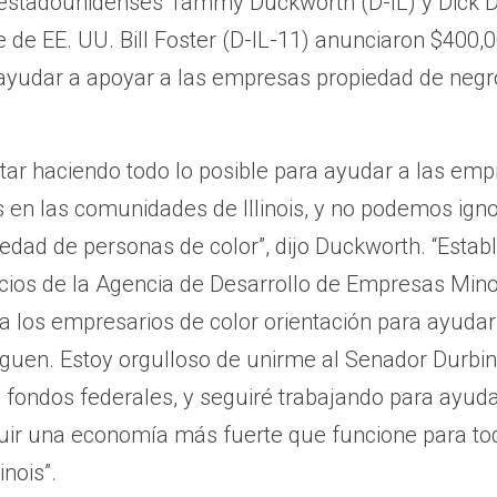
estadounidenses Tammy Duckworth (D-IL) y Dick Du
e de EE. UU. Bill Foster (D-IL-11) anunciaron $400,
ayudar a apoyar a las empresas propiedad de negro
ar haciendo todo lo posible para ayudar a las emp
 en las comunidades de Illinois, y no podemos igno
dad de personas de color”, dijo Duckworth. “Estab
ios de la Agencia de Desarrollo de Empresas Minor
rá a los empresarios de color orientación para ayuda
guen. Estoy orgulloso de unirme al Senador Durbin
e fondos federales, y seguiré trabajando para ayud
uir una economía más fuerte que funcione para to
inois”.