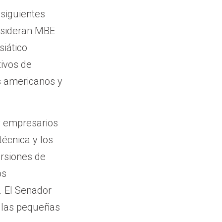
 siguientes
nsideran MBE
siático
tivos de
os americanos y
y empresarios
técnica y los
ersiones de
os
 El Senador
 las pequeñas