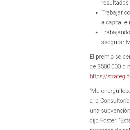
resultados
Trabajar c
a capital e
Trabajando
asegurar M
El premio se ce
de $500,000 o m
https://strateg
“Me enorgullece
a la Consultorí
una subvención 
dijo Foster. “Es