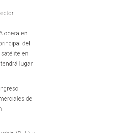
rector
A opera en
rincipal del
satélite en
 tendrá lugar
Congreso
merciales de
n