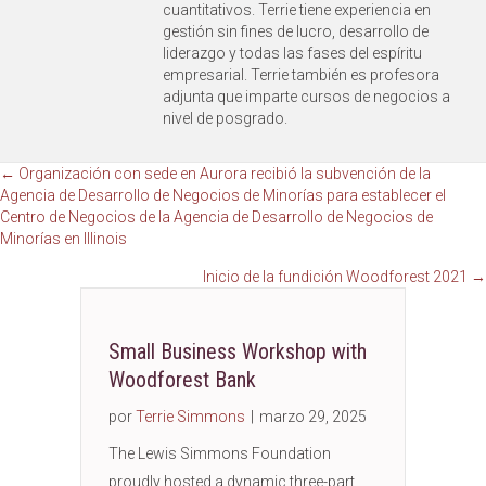
cuantitativos. Terrie tiene experiencia en
gestión sin fines de lucro, desarrollo de
liderazgo y todas las fases del espíritu
empresarial. Terrie también es profesora
adjunta que imparte cursos de negocios a
nivel de posgrado.
Navegación
← Organización con sede en Aurora recibió la subvención de la
Agencia de Desarrollo de Negocios de Minorías para establecer el
Centro de Negocios de la Agencia de Desarrollo de Negocios de
de
Minorías en Illinois
publicaciones
Inicio de la fundición Woodforest 2021 →
Small Business Workshop with
Woodforest Bank
por
Terrie Simmons
|
marzo 29, 2025
The Lewis Simmons Foundation
proudly hosted a dynamic three-part