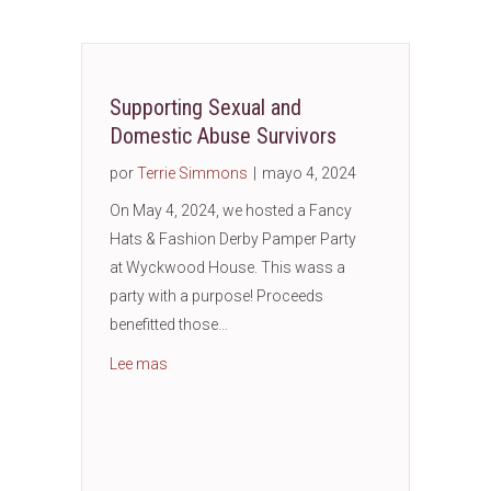
Supporting Sexual and
Domestic Abuse Survivors
por
Terrie Simmons
|
mayo 4, 2024
On May 4, 2024, we hosted a Fancy
Hats & Fashion Derby Pamper Party
at Wyckwood House. This wass a
party with a purpose! Proceeds
benefitted those…
about Supporting Sexual and Domestic Abuse 
Lee mas