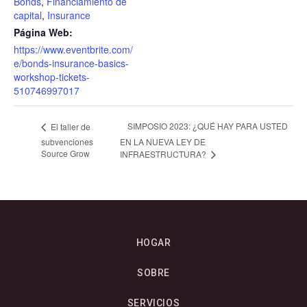
Bonds
,
Financiamiento de
capital
,
Insurance
Página Web:
https://www.eventbrite.com/
e/bonds-insurance-basics-
workshop-tickets-
510746997017
SIMPOSIO 2023: ¿QUÉ HAY PARA USTED
El taller de
subvenciones
EN LA NUEVA LEY DE
Source Grow
INFRAESTRUCTURA?
HOGAR
SOBRE
SERVICIOS