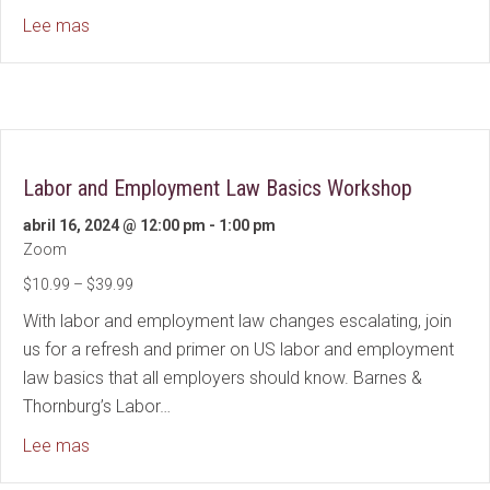
about 2024: 2nd Annual Lewis Simmons Foundation 
Lee mas
Labor and Employment Law Basics Workshop
abril 16, 2024 @ 12:00 pm
-
1:00 pm
Zoom
$10.99 – $39.99
With labor and employment law changes escalating, join
us for a refresh and primer on US labor and employment
law basics that all employers should know. Barnes &
Thornburg’s Labor…
about Labor and Employment Law Basics Worksho
Lee mas