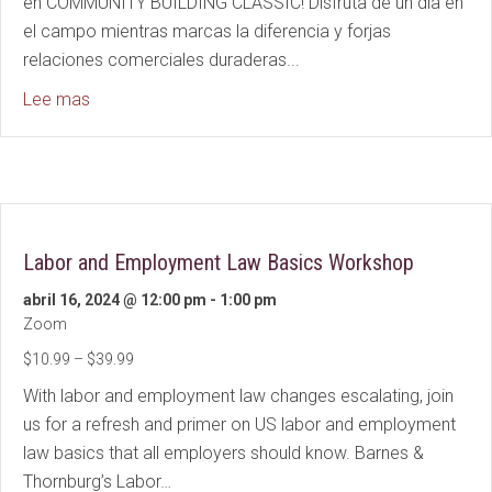
en COMMUNITY BUILDING CLASSIC! Disfruta de un día en
el campo mientras marcas la diferencia y forjas
relaciones comerciales duraderas...
about 2024: 2nd Annual Lewis Simmons Foundation 
Lee mas
Labor and Employment Law Basics Workshop
abril 16, 2024 @ 12:00 pm
-
1:00 pm
Zoom
$10.99 – $39.99
With labor and employment law changes escalating, join
us for a refresh and primer on US labor and employment
law basics that all employers should know. Barnes &
Thornburg’s Labor…