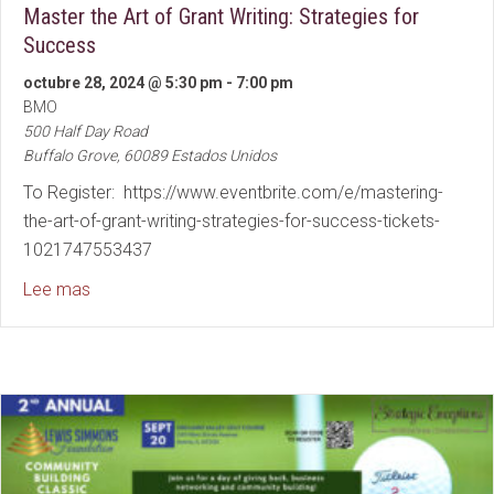
Master the Art of Grant Writing: Strategies for
Success
octubre 28, 2024 @ 5:30 pm
-
7:00 pm
BMO
500 Half Day Road
Buffalo Grove
,
60089
Estados Unidos
To Register: https://www.eventbrite.com/e/mastering-
the-art-of-grant-writing-strategies-for-success-tickets-
1021747553437
about Master the Art of Grant Writing: Strategies fo
Lee mas