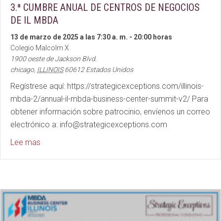
3.ª CUMBRE ANUAL DE CENTROS DE NEGOCIOS
DE IL MBDA
13 de marzo de 2025 a las 7:30 a. m.
-
20:00 horas
Colegio Malcolm X
1900 oeste de Jackson Blvd.
chicago
,
ILLINOIS
60612
Estados Unidos
Regístrese aquí: https://strategicexceptions.com/illinois-
mbda-2/annual-il-mbda-business-center-summit-v2/ Para
obtener información sobre patrocinio, envíenos un correo
electrónico a: info@strategicexceptions.com
about 3rd Annual IL MBDA BUSINESS CENTER SUM
Lee mas