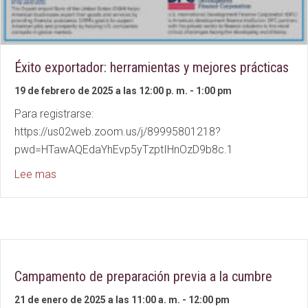
Éxito exportador: herramientas y mejores prácticas
19 de febrero de 2025 a las 12:00 p. m.
-
1:00 pm
Para registrarse:
https://us02web.zoom.us/j/89995801218?
pwd=HTawAQEdaYhEvp5yTzptIHnOzD9b8c.1
about Export Success: Tools and Best Practices
Lee mas
Campamento de preparación previa a la cumbre
21 de enero de 2025 a las 11:00 a. m.
-
12:00 pm