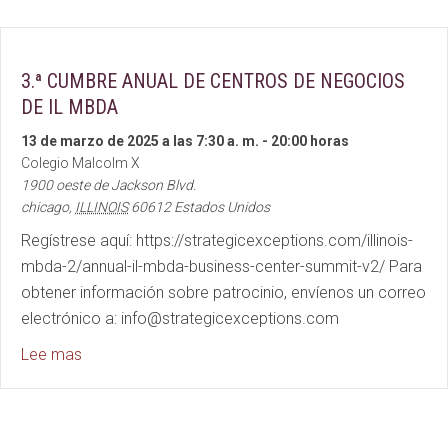
3.ª CUMBRE ANUAL DE CENTROS DE NEGOCIOS
DE IL MBDA
13 de marzo de 2025 a las 7:30 a. m.
-
20:00 horas
Colegio Malcolm X
1900 oeste de Jackson Blvd.
chicago
,
ILLINOIS
60612
Estados Unidos
Regístrese aquí: https://strategicexceptions.com/illinois-
mbda-2/annual-il-mbda-business-center-summit-v2/ Para
obtener información sobre patrocinio, envíenos un correo
electrónico a: info@strategicexceptions.com
about 3rd Annual IL MBDA BUSINESS CENTER SUM
Lee mas