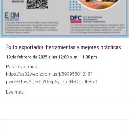
Éxito exportador: herramientas y mejores prácticas
19 de febrero de 2025 a las 12:00 p. m.
-
1:00 pm
Para registrarse:
https://us02web.zoom.us/j/89995801218?
pwd=HTawAQEdaYhEvp5yTzptIHnOzD9b8c.1
about Export Success: Tools and Best Practices
Lee mas