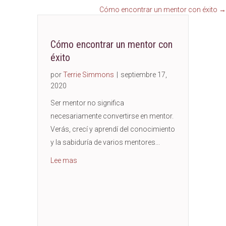
de
Cómo encontrar un mentor con éxito →
publicaciones
Cómo encontrar un mentor con
éxito
por
Terrie Simmons
|
septiembre 17,
2020
Ser mentor no significa
necesariamente convertirse en mentor.
Verás, crecí y aprendí del conocimiento
y la sabiduría de varios mentores...
about How to Successfully Find a Mentor
Lee mas