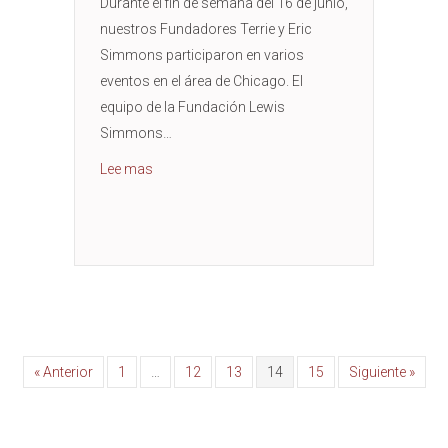
Durante el fin de semana del 16 de junio,
nuestros Fundadores Terrie y Eric
Simmons participaron en varios
eventos en el área de Chicago. El
equipo de la Fundación Lewis
Simmons…
about Father’s Who Care, West Side Community S
Lee mas
« Anterior
1
…
12
13
14
15
Siguiente »