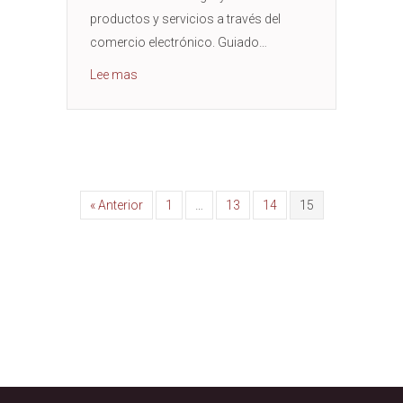
productos y servicios a través del
comercio electrónico. Guiado…
Acerca de MOKR (Objetivos de la Misión y Res
Lee mas
« Anterior
1
…
13
14
15