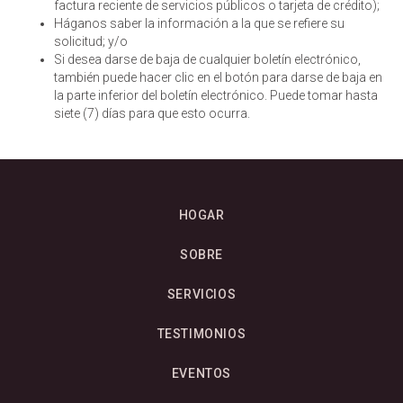
factura reciente de servicios públicos o tarjeta de crédito);
Háganos saber la información a la que se refiere su
solicitud; y/o
Si desea darse de baja de cualquier boletín electrónico,
también puede hacer clic en el botón para darse de baja en
la parte inferior del boletín electrónico. Puede tomar hasta
siete (7) días para que esto ocurra.
HOGAR
SOBRE
SERVICIOS
TESTIMONIOS
EVENTOS