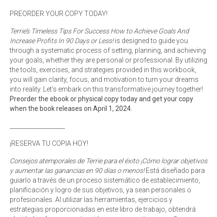
range:
PREORDER YOUR COPY TODAY!
$20.99
through
Terrie’s Timeless Tips For Success How to Achieve Goals And
$29.99
Increase Profits In 90 Days or Less!
is designed to guide you
through a systematic process of setting, planning, and achieving
your goals, whether they are personal or professional. By utilizing
the tools, exercises, and strategies provided in this workbook,
you will gain clarity, focus, and motivation to turn your dreams
into reality. Let’s embark on this transformative journey together!
Preorder the ebook or physical copy today and get your copy
when the book releases on April 1, 2024.
___________________
¡RESERVA TU COPIA HOY!
Consejos atemporales de Terrie para el éxito ¡Cómo lograr objetivos
y aumentar las ganancias en 90 días o menos!
Está diseñado para
guiarlo a través de un proceso sistemático de establecimiento,
planificación y logro de sus objetivos, ya sean personales o
profesionales. Al utilizar las herramientas, ejercicios y
estrategias proporcionadas en este libro de trabajo, obtendrá