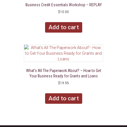
may
Business Credit Essentials Workshop – REPLAY
be
$
10.00
chosen
on
Add to cart
the
product
page
What’s All The Paperwork About? – How to Get
Your Business Ready for Grants and Loans
$
19.95
Add to cart