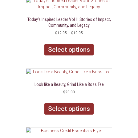
Today’s Inspired Leader Vol II: Stories of Impact,
Community, and Legacy
Price
$
12.95
–
$
19.95
range:
This
$12.95
product
Select options
through
has
$19.95
multiple
variants.
The
options
may
Look like a Beauty, Grind Like a Boss Tee
be
$
20.00
chosen
This
on
product
Select options
the
has
product
multiple
page
variants.
The
options