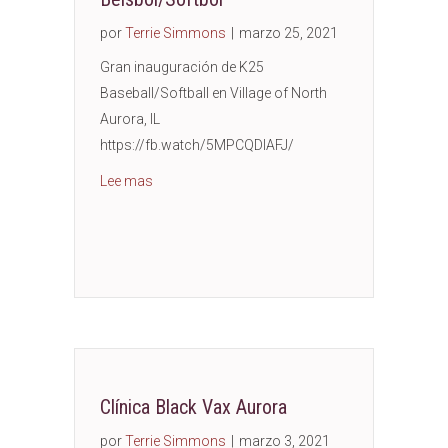
por
Terrie Simmons
|
marzo 25, 2021
Gran inauguración de K25
Baseball/Softball en Village of North
Aurora, IL
https://fb.watch/5MPCQDIAFJ/
about Grand opening of K25 Baseball/Softball
Lee mas
Clínica Black Vax Aurora
por
Terrie Simmons
|
marzo 3, 2021