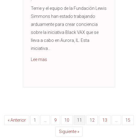
Terrie y el equipo de la Fundación Lewis
Simmons han estado trabajando
arduamente para crear conciencia
sobre la iniciativa Black VAX que se
lleva a cabo en Aurora, IL. Esta
iniciativa…
about Black Vax Aurora Clinic
Lee mas
« Anterior
1
…
9
10
11
12
13
…
15
Siguiente »