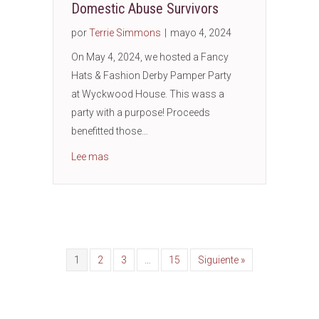
Domestic Abuse Survivors
por
Terrie Simmons
|
mayo 4, 2024
On May 4, 2024, we hosted a Fancy
Hats & Fashion Derby Pamper Party
at Wyckwood House. This wass a
party with a purpose! Proceeds
benefitted those…
about Supporting Sexual and Domestic Abuse 
Lee mas
1
2
3
…
15
Siguiente »