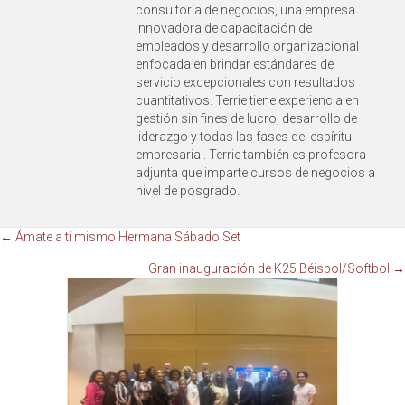
consultoría de negocios, una empresa
innovadora de capacitación de
empleados y desarrollo organizacional
enfocada en brindar estándares de
servicio excepcionales con resultados
cuantitativos. Terrie tiene experiencia en
gestión sin fines de lucro, desarrollo de
liderazgo y todas las fases del espíritu
empresarial. Terrie también es profesora
adjunta que imparte cursos de negocios a
nivel de posgrado.
Navegación
← Ámate a ti mismo Hermana Sábado Set
Gran inauguración de K25 Béisbol/Softbol →
de
publicaciones