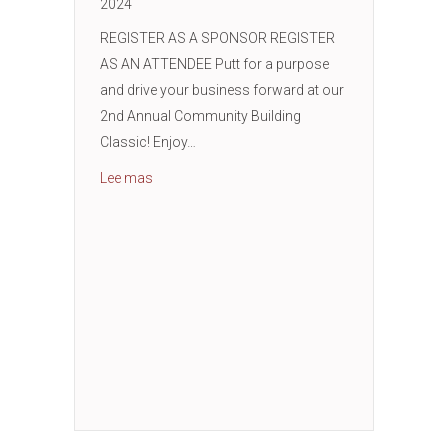
2024
REGISTER AS A SPONSOR REGISTER
AS AN ATTENDEE Putt for a purpose
and drive your business forward at our
2nd Annual Community Building
Classic! Enjoy…
Acerca del 2.º Clásico Anual de Construcción
Lee mas