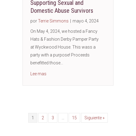
Supporting Sexual and
Domestic Abuse Survivors
por
Terrie Simmons
|
mayo 4, 2024
On May 4, 2024, we hosted a Fancy
Hats & Fashion Derby Pamper Party
at Wyckwood House. This wass a
party with a purpose! Proceeds
benefitted those…
about Supporting Sexual and Domestic Abuse 
Lee mas
1
2
3
…
15
Siguiente »