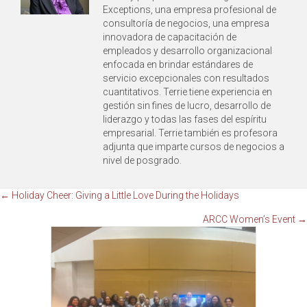
Exceptions, una empresa profesional de
consultoría de negocios, una empresa
innovadora de capacitación de
empleados y desarrollo organizacional
enfocada en brindar estándares de
servicio excepcionales con resultados
cuantitativos. Terrie tiene experiencia en
gestión sin fines de lucro, desarrollo de
liderazgo y todas las fases del espíritu
empresarial. Terrie también es profesora
adjunta que imparte cursos de negocios a
nivel de posgrado.
Navegación
← Holiday Cheer: Giving a Little Love During the Holidays
ARCC Women’s Event →
de
publicaciones