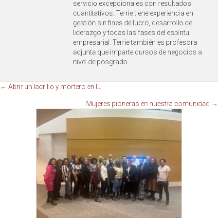
servicio excepcionales con resultados
cuantitativos. Terrie tiene experiencia en
gestión sin fines de lucro, desarrollo de
liderazgo y todas las fases del espíritu
empresarial. Terrie también es profesora
adjunta que imparte cursos de negocios a
nivel de posgrado.
Navegación
← Abrir un ladrillo y mortero en IL
Mujeres pioneras en nuestra comunidad →
de
publicaciones