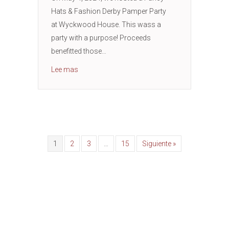
Hats & Fashion Derby Pamper Party
at Wyckwood House. This wass a
party with a purpose! Proceeds
benefitted those…
about Supporting Sexual and Domestic Abuse 
Lee mas
1
2
3
…
15
Siguiente »