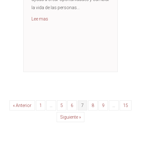
la vida de las personas...
Acerca de American Airlines Silver Spoon Hero
Lee mas
« Anterior
1
…
5
6
7
8
9
…
15
Siguiente »