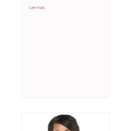
about Trailblazing Women in Our Community
Lee mas