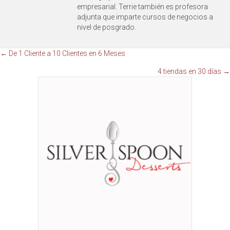
empresarial. Terrie también es profesora
adjunta que imparte cursos de negocios a
nivel de posgrado.
Navegación
← De 1 Cliente a 10 Clientes en 6 Meses
4 tiendas en 30 días →
de
publicaciones