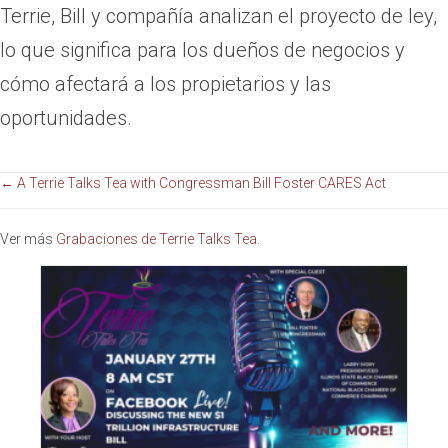
Terrie, Bill y compañía analizan el proyecto de ley,
lo que significa para los dueños de negocios y
cómo afectará a los propietarios y las
oportunidades.
Navegación
← A Terrie Talks Tea with Congressman Bill Foster CARES Act
de
Ver más
Grabaciones de Terrie Talks Tea.
publicaciones